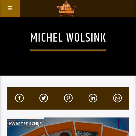
MICHEL WOLSINK
KWARTET SCHIJF