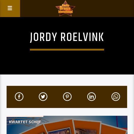
JORDY ROELVINK
KWARTET SCHIJF