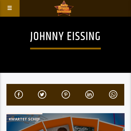
JOHNNY EISSING
KWARTET SCHIJF