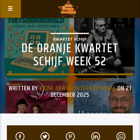
KWARTET SCHIJF
DE ORANJE KWARTET
SCHIJF WEEK 52
WRITTEN BY
RADIO ORANJE INTERNATIONAAL
ON 21
DECEMBER 2025