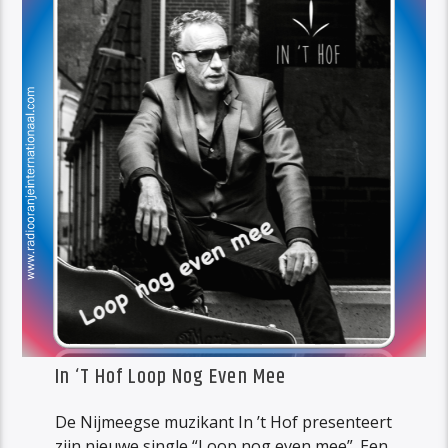
In ‘T Hof Loop Nog Even Mee
De Nijmeegse muzikant In ’t Hof presenteert
zijn nieuwe single “Loop nog even mee”. Een