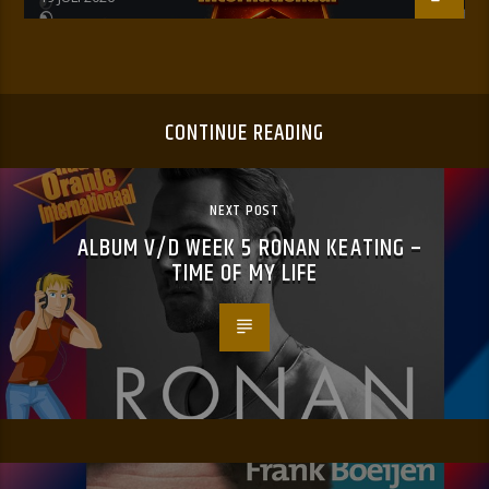
CONTINUE READING
NEXT POST
ALBUM V/D WEEK 5 RONAN KEATING –
TIME OF MY LIFE