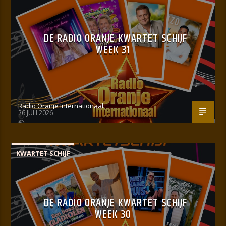
DE RADIO ORANJE KWARTET SCHIJF
WEEK 31
Radio Oranje Internationaal
26 JULI 2026
KWARTET SCHIJF
DE RADIO ORANJE KWARTET SCHIJF
WEEK 30