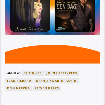
TAGGED AS
ERIC DIKEB
JOHN HEESAKKERS
JUAN RICHARD
ORANJE KWARTET SCHIJF
REIN MERCHA
STEVEN HARKS