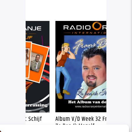
De Radio Oranje Kwartet Schijf
Album V/D Week 
Week 32
Zo Ben Ik Mezel