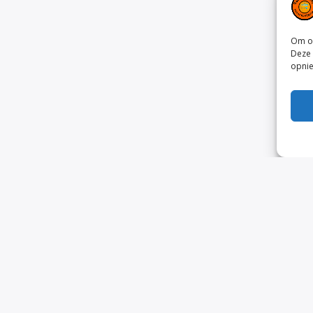
Om on
Deze 
opnie