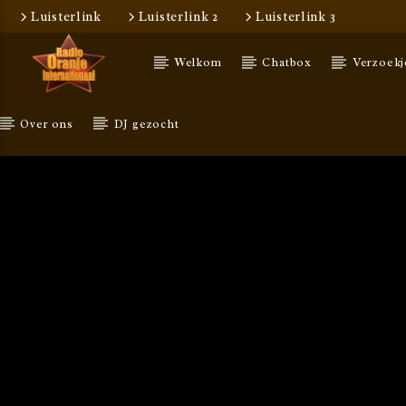
Luisterlink
Luisterlink 2
Luisterlink 3
Welkom
Chatbox
Verzoekj
Over ons
DJ gezocht