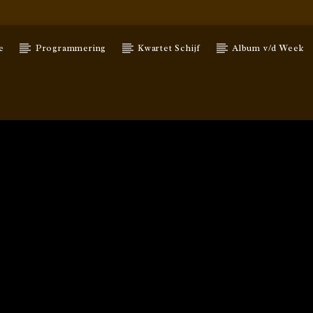
e
Programmering
Kwartet Schijf
Album v/d Week